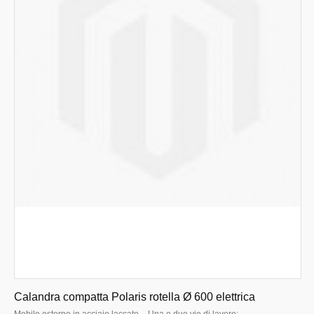
Calandra compatta Polaris rotella Ø 600 elettrica
Mobile esterno in acciaio laccato. · Una o due vie di lavoro:...