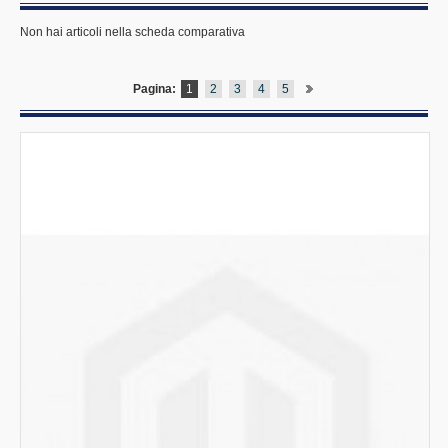
Sistema di recupero dell'acqua
Non hai articoli nella scheda comparativa
Osmosi inversa
Asciuga Posate
Pagina:
1
2
3
4
5
Lavastoviglie a traino
Carrelli trasporto biancheria
Preparazione
Mobili inox e cappe
Pizzeria
Bar gelateria
Cottura ad incasso
Cottura linea 700 promo
Cottura linea 900 evolution
Cottura linea 1100