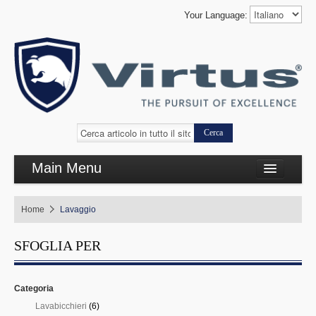
Your Language:
Cerca
Main Menu
Cottura complementare
Home
Lavaggio
Cottura linea 650
SFOGLIA PER
Refrigerazione
Self Service
Categoria
Lavaggio
Lavabicchieri
(6)