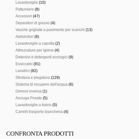
Lavabicchieri
Lavastoviglie
(10)
Pattumiere
(8)
Lavastoviglie
Accessori
(47)
Separatori di grasso
Pattumiere
(4)
Vasche grigliate a pavimento per scarichi
(13)
Accessori
Addolcitori
(6)
Lavastoviglie a capotta
(2)
Separatori di grasso
Attrezzature per igiene
(4)
Vasche grigliate a pavimento per scarichi
Detersivi e detergenti ecologici
(9)
Essiccatoi
(91)
Addolcitori
Lavatrici
(82)
Lavastoviglie a capotta
Stiratura e piegatura
(129)
Sistema di recupero dell'acqua
(6)
Attrezzature per igiene
Osmosi inversa
(1)
Asciuga Posate
(5)
Detersivi e detergenti ecologici
Lavastoviglie a traino
(5)
Essiccatoi
Carrelli trasporto biancheria
(4)
Lavatrici
Stiratura e piegatura
CONFRONTA PRODOTTI