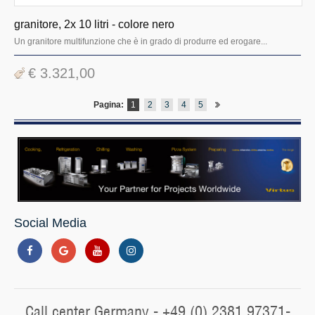
granitore, 2x 10 litri - colore nero
Un granitore multifunzione che è in grado di produrre ed erogare...
€ 3.321,00
Pagina:
1
2
3
4
5
Social Media
Call center Germany - +49 (0) 2381 97371-