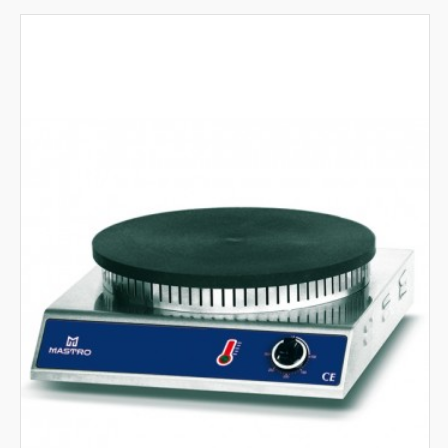
Mantecatori e Pastorizzatori gelato
Vetrine refrigerate e calde da banco
Elementi prima colazione
Tostiere e fornetti
Frigoriferi congelatori sottobanco
Dispenser professionale acqua calda
Macchine per waffle e cialde
Banchi macchine da caffè
Accessori
Carrelli dessert e servizio
Box isotermici
Stazione Bar e Cocktail
Cuocicrema