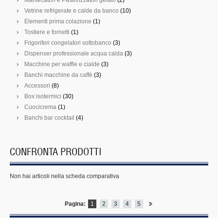
Cioccolatiera
Vetrine refrigerate e calde da banco
(10)
Elementi prima colazione
(1)
Frullatori
Tostiere e fornetti
(1)
Granitori
Frigoriferi congelatori sottobanco
(3)
Dispenser professionale acqua calda
(3)
Gruppi multipli bar
Macchine per waffle e cialde
(3)
Piani e ponti riscaldati
Banchi macchine da caffè
(3)
Accessori
(8)
Spremiagrumi
Box isotermici
(30)
Cuocicrema
(1)
Tostiere rullanti
Banchi bar cocktail
(4)
Crepiere
Tritaghiaccio
CONFRONTA PRODOTTI
Montapanna
Vetrine refrigerate retro banco
Non hai articoli nella scheda comparativa
Zuppiere riscaldanti da banco
Pagina:
1
2
3
4
5
Centrifuga frutta e verdura