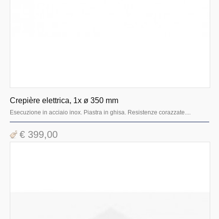
Banchi bar cocktail
Cottura ad incasso
Cottura linea 700 promo
Cottura linea 900 evolution
Cottura linea 1100
Forni
Crepière elettrica, 1x ø 350 mm
Esecuzione in acciaio inox. Piastra in ghisa. Resistenze corazzate....
Cottura linea 700 evolution
Cottura linea 900 promo
€ 399,00
Macchine industriali