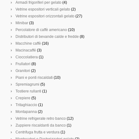
Preparazione
Armadi frigoriferi per gelato
(4)
Vetrine espositori verticali gelato
(2)
Mobili inox e cappe
Vetrine espositori orizzontali gelato
(27)
Pizzeria
Minibar
(3)
Percolatore di caffè americano
(10)
Bar gelateria
Distributori di bevande calde e fredde
(8)
Macchine caffè
(16)
Tostiere e Griglie per panini
Macinacaffé
(3)
Armadi frigoriferi per gelato
Cioccolatiera
(1)
Frullatori
(8)
Vetrine espositori verticali gelato
Granitori
(2)
Vetrine espositori orizzontali gelato
Piani e ponti riscaldati
(10)
Spremiagrumi
(5)
Minibar
Tostiere rullanti
(1)
Crepiere
(5)
Percolatore di caffè americano
Tritaghiaccio
(1)
Distributori di bevande calde e fredde
Montapanna
(2)
Vetrine refrigerate retro banco
(12)
Macchine caffè
Zuppiere riscaldanti da banco
(1)
Macinacaffé
Centrifuga frutta e verdura
(1)
Mantecatori e Pastorizzatori gelato
(2)