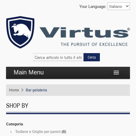
Your Language:
Cerca
Main Menu
Cottura complementare
Home
Bar gelateria
Cottura linea 650
SHOP BY
Refrigerazione
Self Service
Categoria
Lavaggio
Tostiere e Griglie per panini
(8)