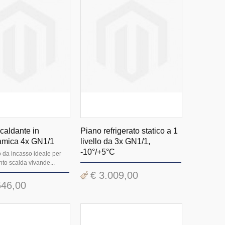
scaldante in
Piano refrigerato statico a 1
amica 4x GN1/1
livello da 3x GN1/1,
-10°/+5°C
 da incasso ideale per
to scalda vivande...
€ 3.009,00
646,00