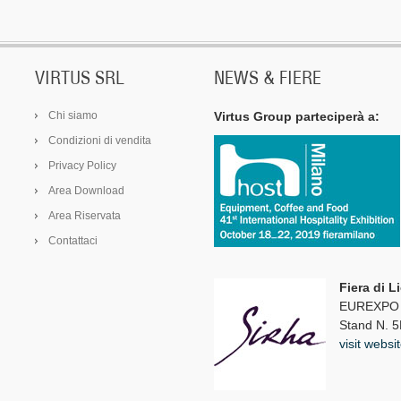
VIRTUS SRL
NEWS & FIERE
Chi siamo
Virtus Group parteciperà a:
Condizioni di vendita
Privacy Policy
Area Download
Area Riservata
Contattaci
Fiera di L
EUREXPO -
Stand N. 5
visit websi