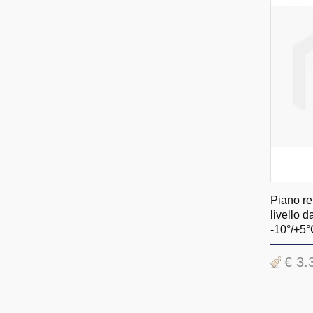
Piano ref
livello 
-10°/+5
€ 3.