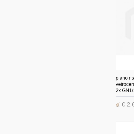
piano ri
vetrocer
2x GN1/
€ 2.