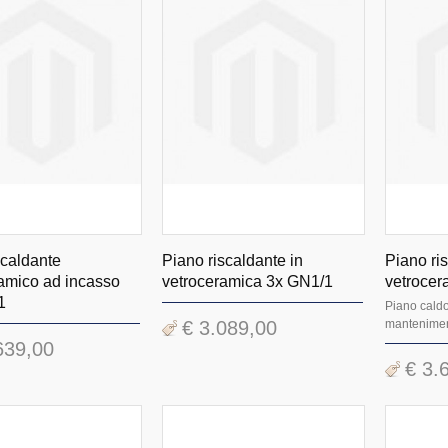
scaldante
Piano riscaldante in
Piano ri
amico ad incasso
vetroceramica 3x GN1/1
vetrocer
1
Piano caldo
€ 3.089,00
mantenimen
639,00
€ 3.