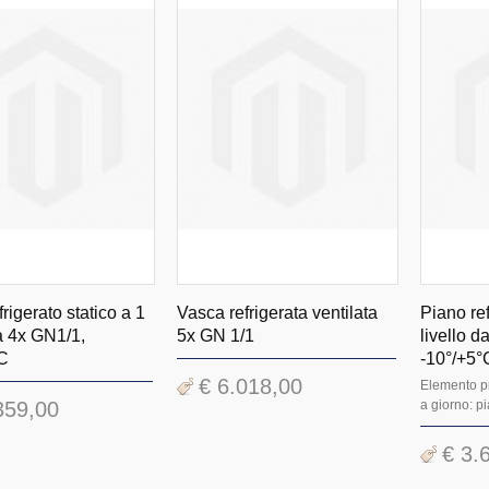
rigerato statico a 1
Vasca refrigerata ventilata
Piano ref
da 4x GN1/1,
5x GN 1/1
livello d
°C
-10°/+5°
€ 6.018,00
Elemento pi
359,00
a giorno: pi
€ 3.