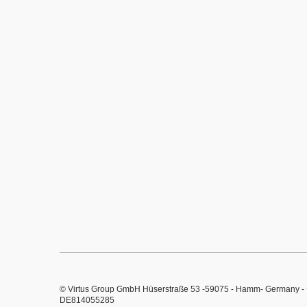
© Virtus Group GmbH Hüserstraße 53 -59075 - Hamm- Germany - +
DE814055285