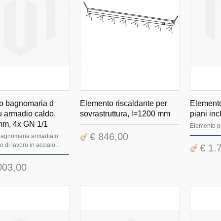
o bagnomaria d
Elemento riscaldante per
Elemento
 armadio caldo,
sovrastruttura, l=1200 mm
piani incl
mm, 4x GN 1/1
Elemento po
€ 846,00
bagnomaria armadiato
 di lavoro in acciaio...
€ 1.
003,00