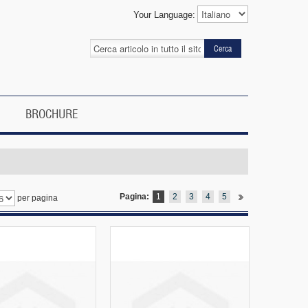
Your Language:
Cerca
BROCHURE
Pagina:
1
2
3
4
5
per pagina