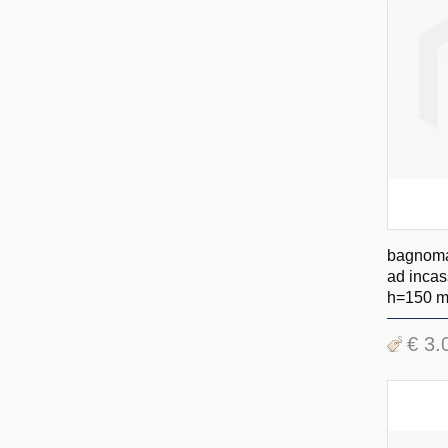
bagnomar
ad incas
h=150 
€ 3.