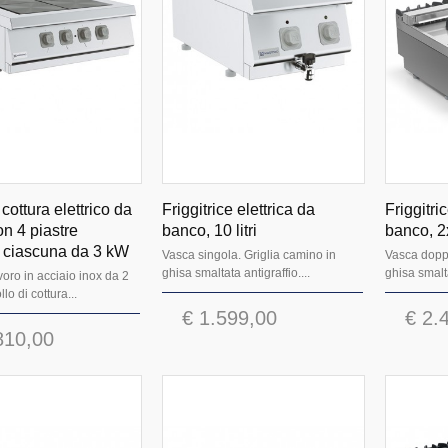
cottura elettrico da
Friggitrice elettrica da
Friggitri
n 4 piastre
banco, 10 litri
banco, 2x
ili ciascuna da 3 kW
Vasca singola. Griglia camino in
Vasca doppi
ghisa smaltata antigraffio....
ghisa smalta
voro in acciaio inox da 2
lo di cottura...
€ 1.599,00
€ 2.
810,00