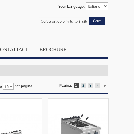
Your Language:
Cerca
ONTATTACI
BROCHURE
Pagina:
1
2
3
4
ra
per pagina