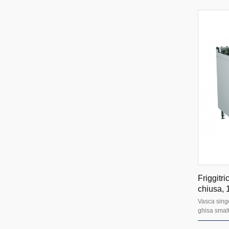
Friggitri
chiusa, 1
Vasca singo
ghisa smalta