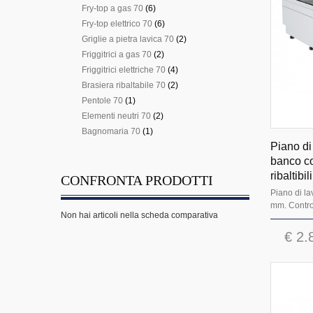
Fry-top a gas 70
(6)
Fry-top elettrico 70
(6)
Griglie a pietra lavica 70
(2)
Friggitrici a gas 70
(2)
Friggitrici elettriche 70
(4)
Brasiera ribaltabile 70
(2)
Pentole 70
(1)
Elementi neutri 70
(2)
Bagnomaria 70
(1)
Piano di 
banco co
ribaltib
CONFRONTA PRODOTTI
Piano di la
mm. Control
Non hai articoli nella scheda comparativa
€ 2.