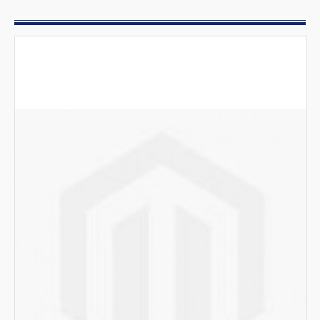
Preparazione
Mobili inox e cappe
Pizzeria
Bar gelateria
Cottura ad incasso
Bagnomaria
Piani cottura
Cucine a induzione
Wok a induzione
Griglie
Friggitrici
Cuocipasta
Zuppiere