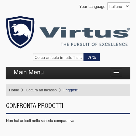
Your Language:
Cerca
Main Menu
Cottura complementare
Home
Cottura ad incasso
Friggitrici
Cottura linea 650
CONFRONTA PRODOTTI
Refrigerazione
Self Service
Non hai articoli nella scheda comparativa
Lavaggio