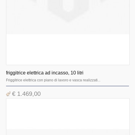
Cottura linea 700 promo
Cottura linea 900 evolution
Cottura linea 1100
Forni
Cottura linea 700 evolution
Cottura linea 900 promo
Macchine industriali
friggitrice elettrica ad incasso, 10 litri
Friggitrice elettrica con piano di lavoro e vasca realizzati...
€ 1.469,00