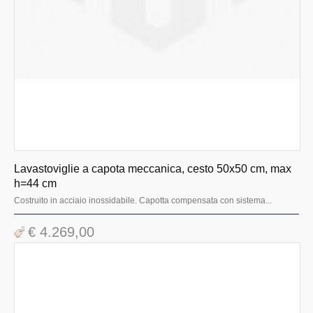
Sistema di recupero dell'acqua
Osmosi inversa
Asciuga Posate
Lavastoviglie a traino
Carrelli trasporto biancheria
Preparazione
Mobili inox e cappe
Lavastoviglie a capota meccanica, cesto 50x50 cm, max
Pizzeria
h=44 cm
Costruito in acciaio inossidabile. Capotta compensata con sistema...
Bar gelateria
Cottura ad incasso
€ 4.269,00
Cottura linea 700 promo
Cottura linea 900 evolution
Cottura linea 1100