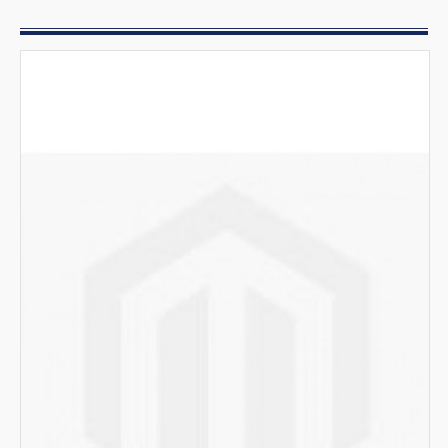
Lavabicchieri
Lavastoviglie
Pattumiere
Accessori
Separatori di grasso
Vasche grigliate a pavimento per scarichi
Addolcitori
Lavastoviglie a capotta
Attrezzature per igiene
Detersivi e detergenti ecologici
Essiccatoi
Lavatrici
Stiratura e piegatura