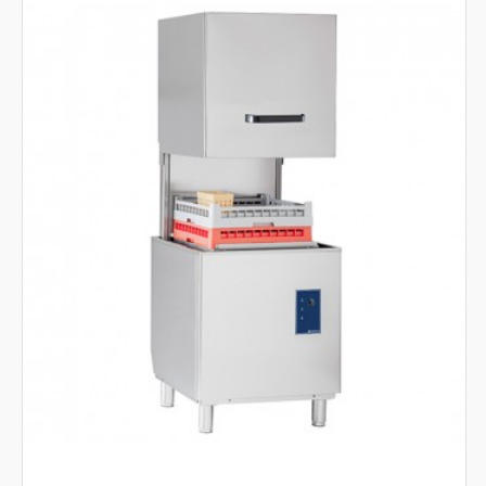
Forni
Cottura linea 700 evolution
Cottura linea 900 promo
Macchine industriali