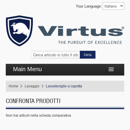
Your Language:
Cerca
Main Menu
Cottura complementare
Home
Lavaggio
Lavastoviglie a capotta
Cottura linea 650
CONFRONTA PRODOTTI
Refrigerazione
Self Service
Non hai articoli nella scheda comparativa
Lavaggio