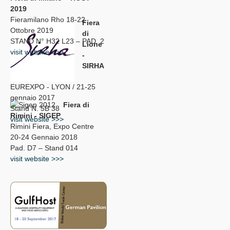
2019
Fieramilano Rho 18-22
Fiera
Ottobre 2019
di
STAND N° H32 L23 – PAD. 2
Lione
visit website >>>
-
SIRHA
EUREXPO - LYON / 21-25
gennaio 2017
Fiera di
Stand N. 5B 38
Rimini - SIGEP
visit website >>>
Rimini Fiera, Expo Centre
20-24 Gennaio 2018
Pad. D7 – Stand 014
visit website >>>