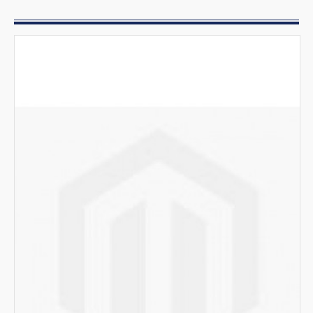
Lavabicchieri
Lavastoviglie
Pattumiere
Accessori
Separatori di grasso
Vasche grigliate a pavimento per scarichi
Addolcitori
Lavastoviglie a capotta
Attrezzature per igiene
Detersivi e detergenti ecologici
Essiccatoi
Lavatrici
Stiratura e piegatura