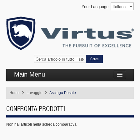
Your Language:
Cerca
Main Menu
Cottura complementare
Home
Lavaggio
Asciuga Posate
Cottura linea 650
CONFRONTA PRODOTTI
Refrigerazione
Self Service
Non hai articoli nella scheda comparativa
Lavaggio