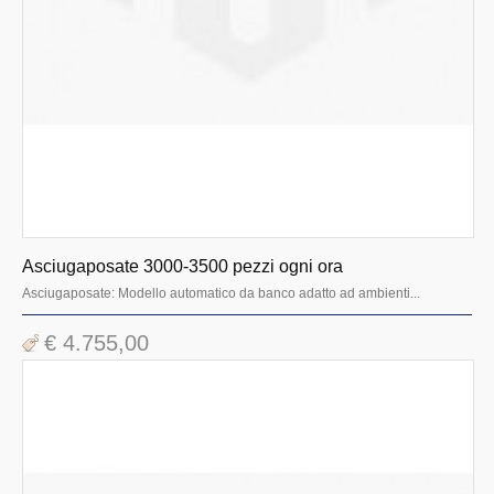
Sistema di recupero dell'acqua
Osmosi inversa
Asciuga Posate
Lavastoviglie a traino
Carrelli trasporto biancheria
Preparazione
Mobili inox e cappe
Asciugaposate 3000-3500 pezzi ogni ora
Pizzeria
Asciugaposate: Modello automatico da banco adatto ad ambienti...
Bar gelateria
€ 4.755,00
Cottura ad incasso
Cottura linea 700 promo
Cottura linea 900 evolution
Cottura linea 1100