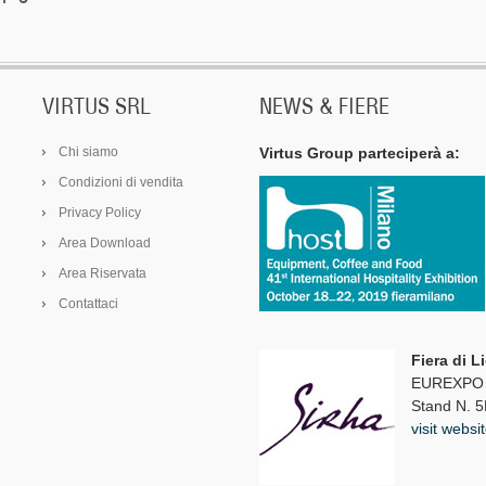
VIRTUS SRL
NEWS & FIERE
Chi siamo
Virtus Group parteciperà a:
Condizioni di vendita
Privacy Policy
Area Download
Area Riservata
Contattaci
Fiera di L
EUREXPO -
Stand N. 5
visit websi