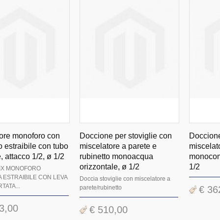
ore monoforo con
Doccione per stoviglie con
Doccione
estraibile con tubo
miscelatore a parete e
miscelat
e, attacco 1/2, ø 1/2
rubinetto monoacqua
monocoma
orizzontale, ø 1/2
1/2
IX MONOFORO
 ESTRAIBILE CON LEVA
Doccia stoviglie con miscelatore a
TATA...
parete/rubinetto
€ 36
3,00
€ 510,00