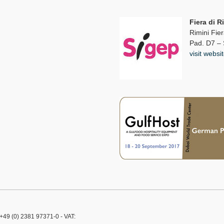
Fiera di R
Rimini Fie
Pad. D7 –
visit websi
49 (0) 2381 97371-0 - VAT: