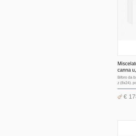
Miscelat
canna u,
Biforo da 
z (8x24). po
€ 17