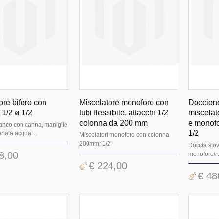
ore biforo con
Miscelatore monoforo con
Doccione
 1/2 ø 1/2
tubi flessibile, attacchi 1/2
miscela
colonna da 200 mm
e monofo
banco con canna, maniglie
1/2
rtata acqua:...
Miscelatori monoforo con colonna
200mm; 1/2'
Doccia stov
8,00
monoforo/r
€ 224,00
€ 48