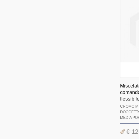
Miscelat
comando 
flessibil
CROMO M
DOCCETTA
MEDIA POR
€ 12