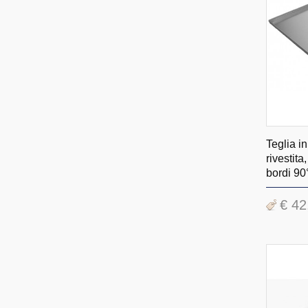
Teglia i
rivestit
bordi 90
€ 42