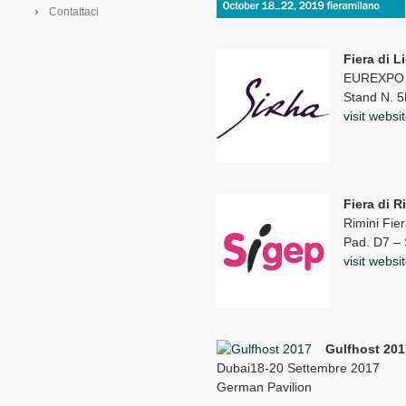
Contattaci
Fiera di L
EUREXPO -
Stand N. 5
visit websi
Fiera di R
Rimini Fie
Pad. D7 –
visit websi
Gulfhost 201
Dubai18-20 Settembre 2017
German Pavilion