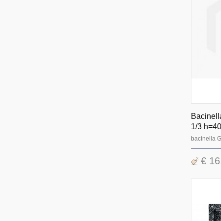
Bacinell
1/3 h=4
bacinella
€ 16