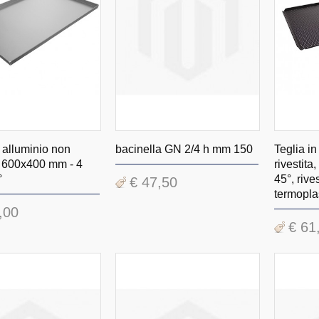
n alluminio non
bacinella GN 2/4 h mm 150
Teglia in
a, 600x400 mm - 4
rivestita
°
45°, rive
€ 47,50
termoplas
,00
€ 61