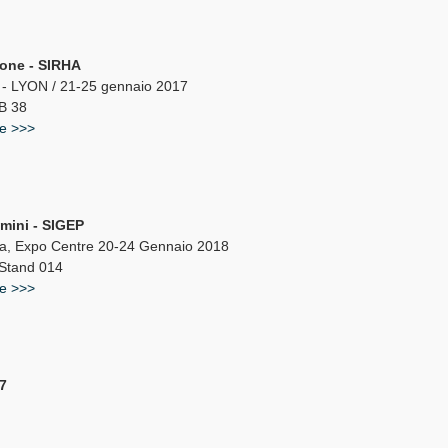
ione - SIRHA
 LYON / 21-25 gennaio 2017
B 38
te >>>
imini - SIGEP
ra, Expo Centre 20-24 Gennaio 2018
 Stand 014
te >>>
7