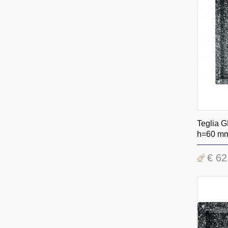
Teglia G
h=60 m
€ 62