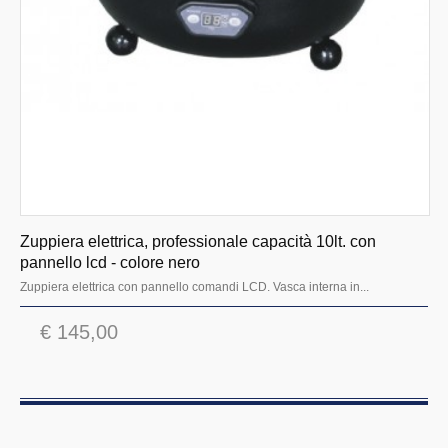
Cioccolatiera
Frullatori
Granitori
Gruppi multipli bar
Piani e ponti riscaldati
Spremiagrumi
Tostiere rullanti
Zuppiera elettrica, professionale capacità 10lt. con
Crepiere
pannello lcd - colore nero
Zuppiera elettrica con pannello comandi LCD. Vasca interna in...
Tritaghiaccio
Montapanna
€ 145,00
Vetrine refrigerate retro banco
Zuppiere riscaldanti da banco
Centrifuga frutta e verdura