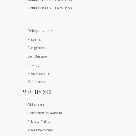
Banchi bar cocktail
Cottura linea 900 evolution
Cottura ad incasso
Cottura linea 700 promo
Refrigerazione
Cottura linea 900 evolution
Pizzeria
Bar gelateria
Cottura linea 1100
Self Service
Forni
Lavaggio
Cottura linea 700 evolution
Preparazione
Cottura linea 900 promo
Mobili inox
VIRTUS SRL
Macchine industriali
Chi siamo
Condizioni di vendita
Privacy Policy
Area Download