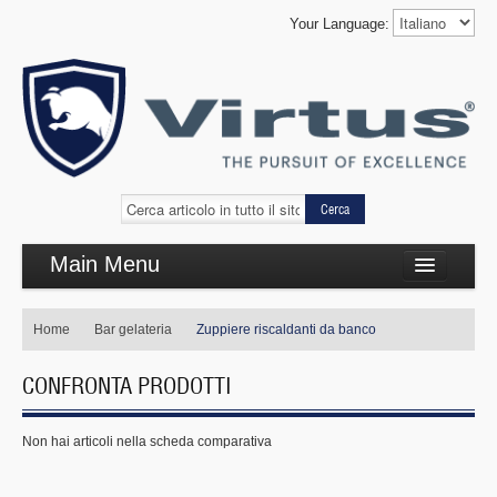
Your Language:
Cerca
Main Menu
Cottura complementare
Home
Bar gelateria
Zuppiere riscaldanti da banco
Cottura linea 650
CONFRONTA PRODOTTI
Refrigerazione
Self Service
Non hai articoli nella scheda comparativa
Lavaggio