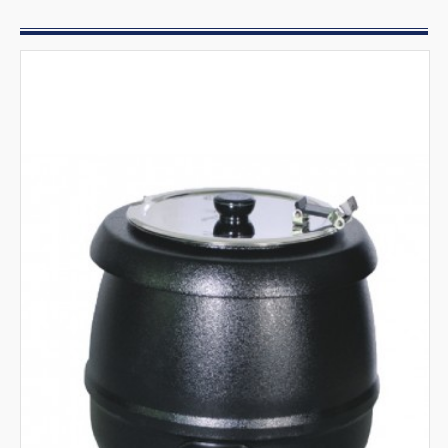
Preparazione
Mobili inox e cappe
Pizzeria
Bar gelateria
Tostiere e Griglie per panini
Armadi frigoriferi per gelato
Vetrine espositori verticali gelato
Vetrine espositori orizzontali gelato
Minibar
Percolatore di caffè americano
Distributori di bevande calde e fredde
Macchine caffè
Macinacaffé