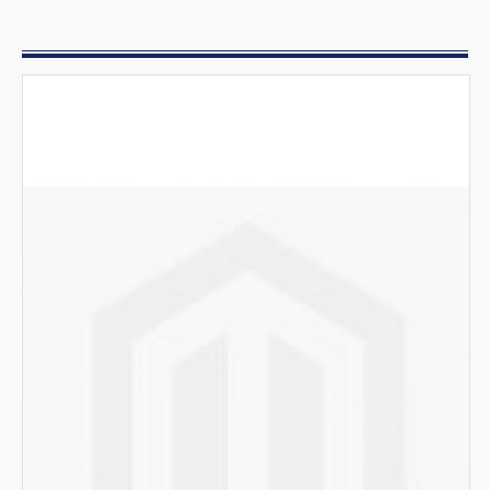
Preparazione
Mobili inox e cappe
Tavoli da lavoro senza ripiano
Sovrastrutture per tavoli e armadi
Motori di aspirazione
Gruppi doccia e rubinetteria
Lavamani
Lavatoi e Lavelli
Pensili
Scaffalature
Tavoli armadiati caldi e scaldapiatti
Tavoli da lavoro con ripiano
Mensole da appoggio