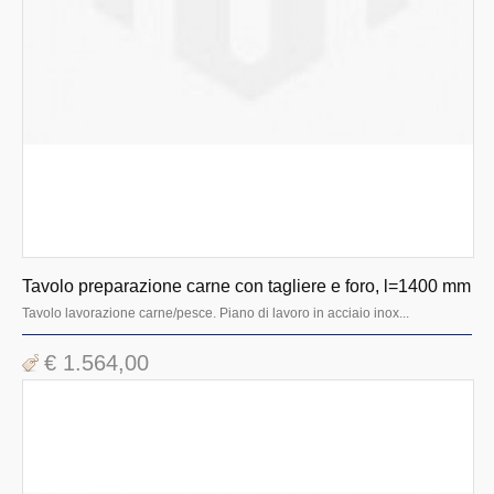
Cappe aspirazione a compensazione
Sterminatori di insetti
Cappe per aspirazione centrale
Cappe e aspirazione a parete
Tavoli armadiati
Armadi in acciaio inox
Tavoli preparazione carni,verdure,pesce
Gruppi di filtraggio fumi e odori
Tavolo preparazione carne con tagliere e foro, l=1400 mm
Tavolo lavorazione carne/pesce. Piano di lavoro in acciaio inox...
Mensole portacesti a parete
€ 1.564,00
Tavoli di cernita zona lavaggio
Lavamani abbinato con vascone di risciacquo
Doccioni prelavaggio stoviglie
Rubinetteria miscelatori a pedale