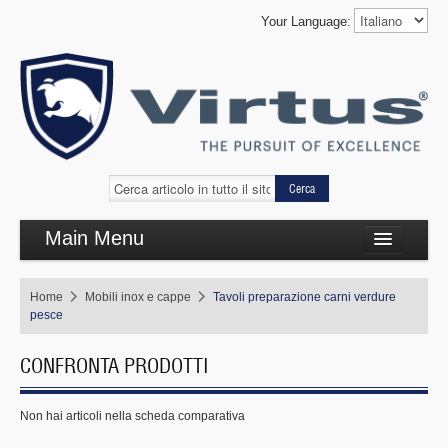
Your Language:
Cerca
Main Menu
Cottura complementare
Home
Mobili inox e cappe
Tavoli preparazione carni verdure
Cottura linea 650
pesce
Refrigerazione
CONFRONTA PRODOTTI
Self Service
Non hai articoli nella scheda comparativa
Lavaggio