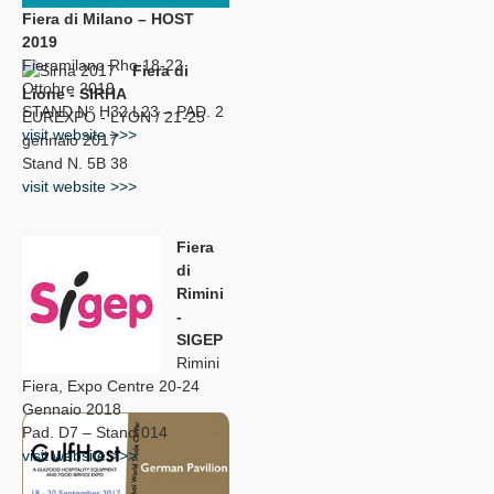
Fiera di Milano – HOST
2019
Fieramilano Rho 18-22
Fiera di
Ottobre 2019
Lione - SIRHA
STAND N° H32 L23 – PAD. 2
EUREXPO - LYON / 21-25
visit website >>>
gennaio 2017
Stand N. 5B 38
visit website >>>
Fiera
di
Rimini
-
SIGEP
Rimini
Fiera, Expo Centre 20-24
Gennaio 2018
Pad. D7 – Stand 014
visit website >>>