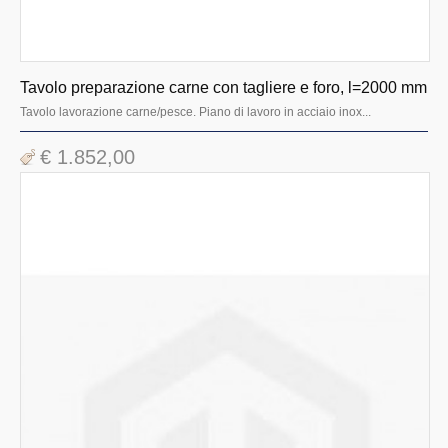
Cottura ad incasso
Cottura linea 700 promo
Tavolo preparazione carne con tagliere e foro, l=2000 mm
Cottura linea 900 evolution
Tavolo lavorazione carne/pesce. Piano di lavoro in acciaio inox...
Cottura linea 1100
€ 1.852,00
Forni
Cottura linea 700 evolution
Cottura linea 900 promo
Macchine industriali