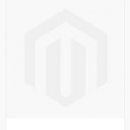
Avvolgitori per tubo dell'acqua
Centraline di aspirazione a carbone attivi
Estrattori centrifughi a tetto
Unità termoventilante per alimentazione aria calda
Armadi spogliatoi
Tavoli prelavaggio lavastoviglie
Vasconi lavapentole
Accessori
Tavoli chef con vasca
Tavoli preparazione carni verdure pesce
Sistema di depurazione fumi e fuliggine per forni a legna
Pizzeria
Bar gelateria